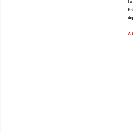
La
Brú
de
A 