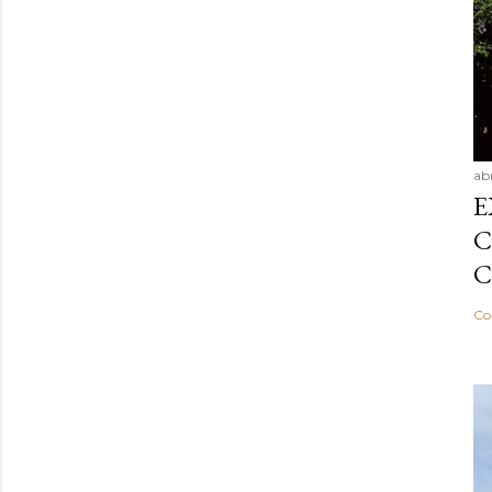
ab
E
C
C
Co