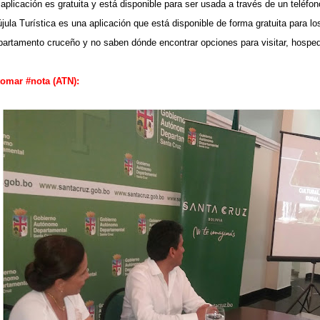
 aplicación es gratuita y está disponible para ser usada a través de un teléfon
jula Turística es una aplicación que está disponible de forma gratuita para los
partamento cruceño y no saben dónde encontrar opciones para visitar, hosped
tomar #nota (ATN):