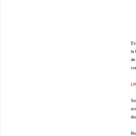
Es
la
de
cr
LI
So
oc
di
Ri