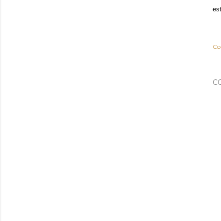
es
Co
C