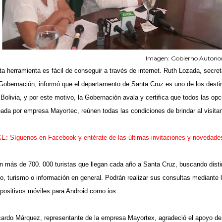
Imagen: Gobierno Autono
ta herramienta es fácil de conseguir a través de internet. Ruth Lozada, secret
 Gobernación, informó que el departamento de Santa Cruz es uno de los destin
 Bolivia, y por este motivo, la Gobernación avala y certifica que todos las op
eada por empresa Mayortec, reúnen todas las condiciones de brindar al visit
KE: Síguenos en Facebook y entérate de las últimas invitaciones y novedade
n más de 700. 000 turistas que llegan cada año a Santa Cruz, buscando distin
io, turismo o información en general. Podrán realizar sus consultas mediante
spositivos móviles para Android como ios.
cardo Márquez, representante de la empresa Mayortex, agradeció el apoyo de 