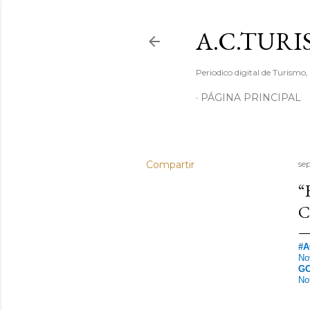
A.C.TUR
Periodico digital de Turismo, 
PÁGINA PRINCIPAL
Compartir
se
“
C
#A
No
GO
No